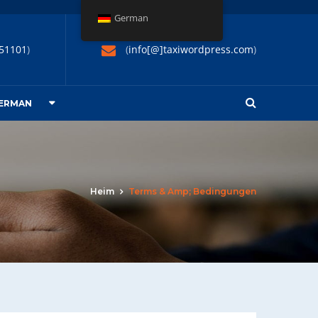
German
51101
)
(
info[@]taxiwordpress.com
)
ERMAN
Heim
Terms & Amp; Bedingungen