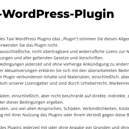
i-WordPress-Plugin
es Taxi WordPress Plugins (das „Plugin“) stimmen Sie diesen All
rwenden Sie das Plugin nicht.
usschließliche, nicht übertragbare und widerrufliche Lizenz zur 
gungen und aller geltenden Gesetze und Vorschriften.
Bedingungen jederzeit und ohne vorherige Ankündigung zu ändern o
 Aktualisierungen erklären Sie sich mit den überarbeiteten Bed
 Plugin verbundenen Inhalte und Materialien, einschließlich, aber 
ntum unserer Lizenzgeber und sind durch Urheberrecht, Markenre
den, einschließlich, aber nicht beschränkt auf direkte, indirekte, 
er dieser Bedingungen ergeben.
anden, uns von allen Ansprüchen, Schäden, Verbindlichkeiten, Kos
 mit Ihrer Nutzung des Plugins oder Ihrem Verstoß gegen diese Be
 des Plugins jederzeit mit oder ohne Angabe von Gründen und ohn