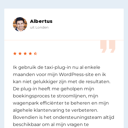
Abdoel
uit België
Als eigenaar van een taxibedrijf had ik
moeite om aan de eisen van mijn klanten te
voldoen. Ik wist dat ik een betere manier
nodig had om boekingen te beheren,
chauffeurs te sturen en betalingen te
verwerken. Toen ontdekte ik de kracht van
een taxi-plugin-software voor WordPress.
Het stroomlijnde niet alleen mijn
activiteiten en verbeterde mijn efficiëntie,