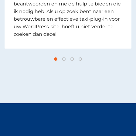
maar het hielp me ook om een breder
publiek te bereiken en nieuwe klanten aan
te trekken. Met functies zoals realtime
tracking en route-optimalisatie kon ik
snellere en betrouwbaardere service bieden
dan ooit tevoren. Als u uw taxibedrijf naar
een hoger niveau wilt tillen, raad ik u ten
zeerste aan te investeren in hoogwaardige
taxi-plugin-software. Het is de beste
beslissing die ik ooit heb genomen voor
mijn bedrijf.