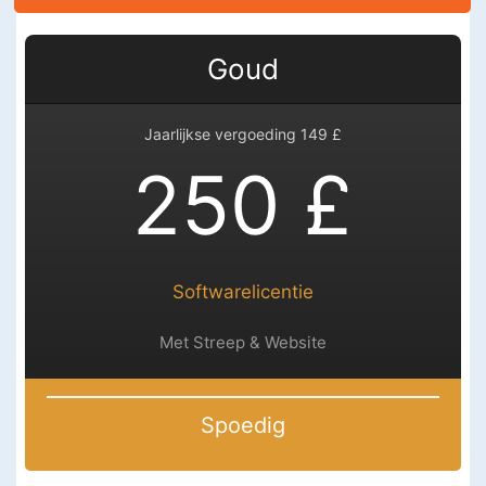
Goud
Jaarlijkse vergoeding 149 £
250 £
Softwarelicentie
Met Streep & Website
Spoedig